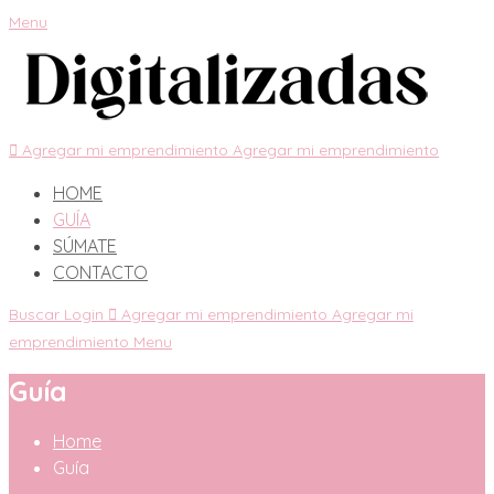
Menu
Agregar mi emprendimiento
Agregar mi emprendimiento
HOME
GUÍA
SÚMATE
CONTACTO
Buscar
Login
Agregar mi emprendimiento
Agregar mi
emprendimiento
Menu
Guía
Home
Guía