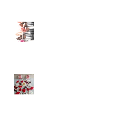
Sol Lisdero- Astrología
ANDREATTI.ARG
A tu Gusto y Antojo