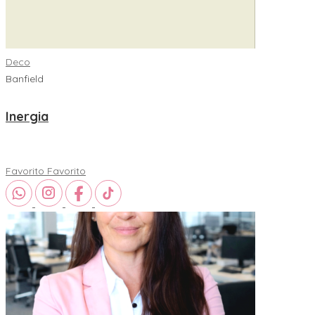
Deco
Banfield
Inergia
Favorito
Favorito