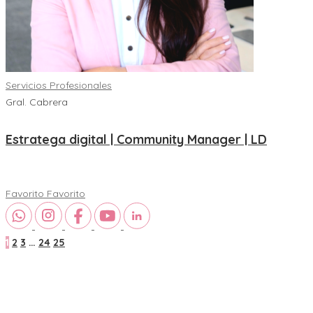
Servicios Profesionales
Gral. Cabrera
Estratega digital | Community Manager | LD
Favorito
Favorito
1
2
3
…
24
25