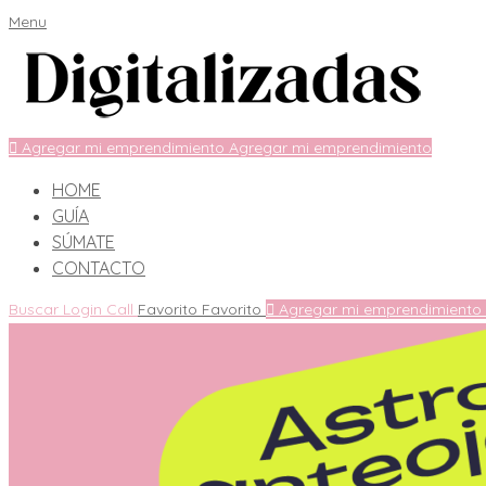
Menu
Agregar mi emprendimiento
Agregar mi emprendimiento
HOME
GUÍA
SÚMATE
CONTACTO
Buscar
Login
Call
Favorito
Favorito
Agregar mi emprendimiento