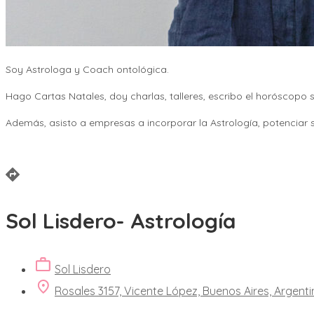
Soy Astrologa y Coach ontológica.
Hago Cartas Natales, doy charlas, talleres, escribo el horóscop
Además, asisto a empresas a incorporar la Astrología, potenciar 
Sol Lisdero- Astrología
Sol Lisdero
Rosales 3157, Vicente López, Buenos Aires, Argent