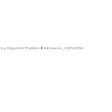
ta y Mayorista ?Pedidos ⬇️ linktr.ee/LA_CHIPACERIA