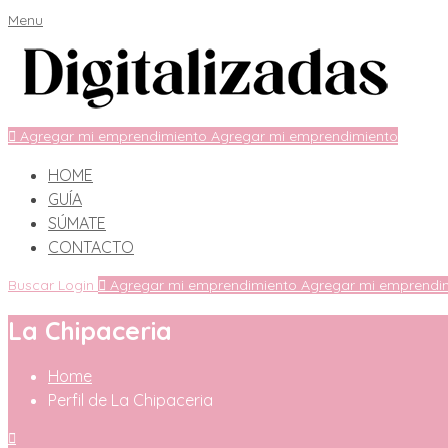
Menu
Agregar mi emprendimiento
Agregar mi emprendimiento
HOME
GUÍA
SÚMATE
CONTACTO
Buscar
Login
Agregar mi emprendimiento
Agregar mi emprendi
La Chipaceria
Home
Perfil de La Chipaceria