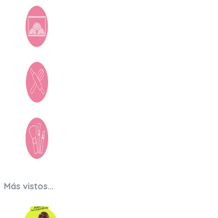
Arte y Libros
Bazar
Beauty
Más vistos...