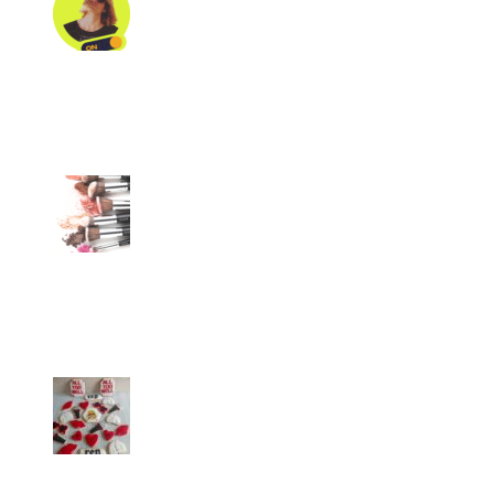
Sol Lisdero- Astrología
ANDREATTI.ARG