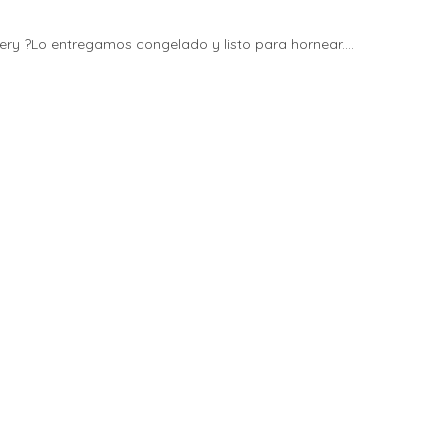
very ?Lo entregamos congelado y listo para hornear....
 negocios, marcas y emprendimientos en el mundo online, humanizar