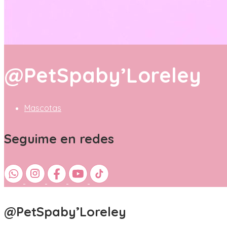
@PetSpaby’Loreley
Mascotas
Seguime en redes
@PetSpaby’Loreley