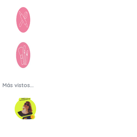
Bazar
Beauty
Más vistos...
Sol Lisdero- Astrología