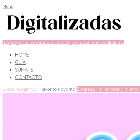
Menu
Agregar mi emprendimiento
Agregar mi emprendimiento
HOME
GUÍA
SÚMATE
CONTACTO
Buscar
Login
Call
Favorito
Favorito
Agregar mi emprendimiento