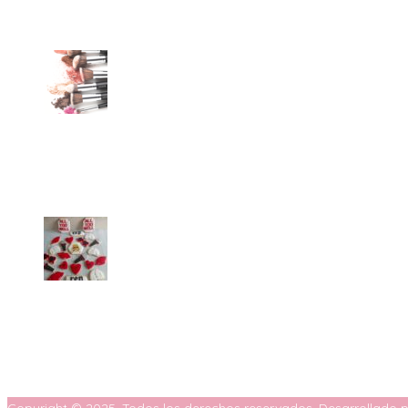
ANDREATTI.ARG
A tu Gusto y Antojo
Copyright © 2025. Todos los derechos reservados. Desarrollado po